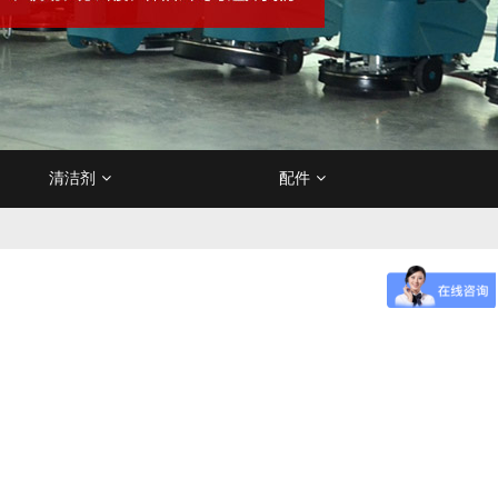
清洁剂
配件
皮沙发保养剂
作垫
垫/清洗垫
降机/升降平台
电瓶
烟灰盅/烟灰柱
不锈钢材质保养剂
卫生间地垫
尘推车
清洁杂物车
充电器
订制垃圾桶
吸尘/吸水机
订制地垫
除胶剂