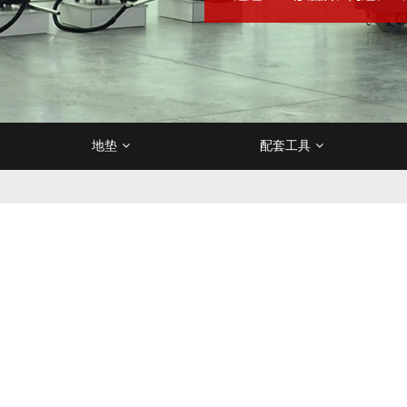
地垫
配套工具
隔离带
吸油垫
刷
油污剂
防爆吸尘器
分类垃圾桶
卫浴用清洁剂
电梯垫
冷热水高压清洗机
吸水管/排水管
玻璃工具
地毯清洁剂
办公楼/商场垃圾桶
门口地垫
特高压清洗机
木质家具/
安全工
百洁
升