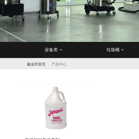
设备类
垃圾桶
洗地机用清洁剂
防尘/防沙垫
洗地机
不锈钢垃圾桶
地面清洁工具
吸水胶条
扫地机
地面清洁剂
防滑垫
塑料垃圾桶
工业吸尘器
一米线/
吸水/
洗地
去除
鑫金邦首页
产品中心