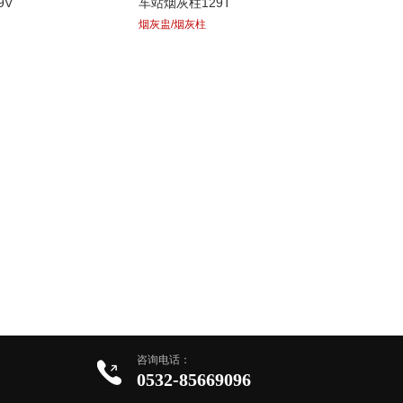
9V
车站烟灰柱129T
烟灰盅/烟灰柱
咨询电话：
0532-85669096