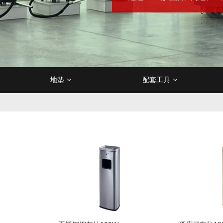
地垫
配套工具
隔离带
吸油垫
刷
油污剂
防爆吸尘器
分类垃圾桶
卫浴用清洁剂
电梯垫
冷热水高压清洗机
吸水管/排水管
玻璃工具
地毯清洁剂
办公楼/商场垃圾桶
门口地垫
特高压清洗机
木质家具/
安全工
百洁
升