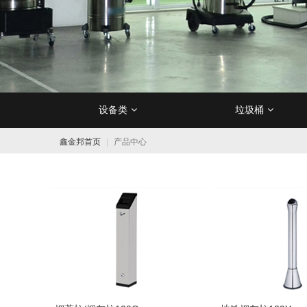
设备类
垃圾桶
洗地机用清洁剂
防尘/防沙垫
洗地机
不锈钢垃圾桶
地面清洁工具
吸水胶条
扫地机
地面清洁剂
防滑垫
塑料垃圾桶
工业吸尘器
一米线/
吸水/
洗地
去除
鑫金邦首页
产品中心