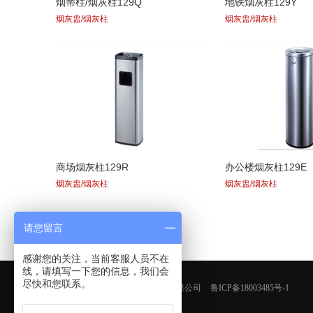
烟蒂柱/烟灰柱129Q
地铁烟灰柱129Y
烟灰盅/烟灰柱
烟灰盅/烟灰柱
商场烟灰柱129R
办公楼烟灰柱129E
烟灰盅/烟灰柱
烟灰盅/烟灰柱
请您留言
感谢您的关注，当前客服人员不在
线，请填写一下您的信息，我们会
尽快和您联系。
版权所有：青岛鑫金邦清洁设备有限公司
鲁ICP备18003485号-1