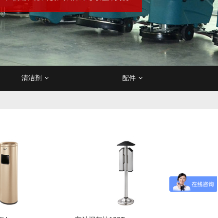
清洁剂
配件
皮沙发保养剂
作垫
垫/清洗垫
降机/升降平台
电瓶
烟灰盅/烟灰柱
不锈钢材质保养剂
卫生间地垫
尘推车
清洁杂物车
充电器
订制垃圾桶
吸尘/吸水机
订制地垫
除胶剂