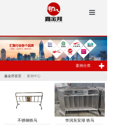
鑫金邦首页
洗地机
安防
案例分类
扫地机
鑫金邦首页
案例中心
垃圾桶
案例中心
新闻资讯
鑫金邦介绍
不锈钢铁马
华润东安湖 铁马